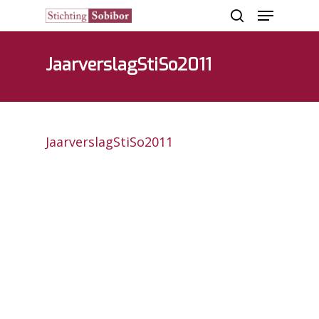
JaarverslagStiSo2011
Hit enter to search or ESC to close
JaarverslagStiSo2011