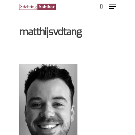
matthijsvdtang
Hit enter to search or ESC to close