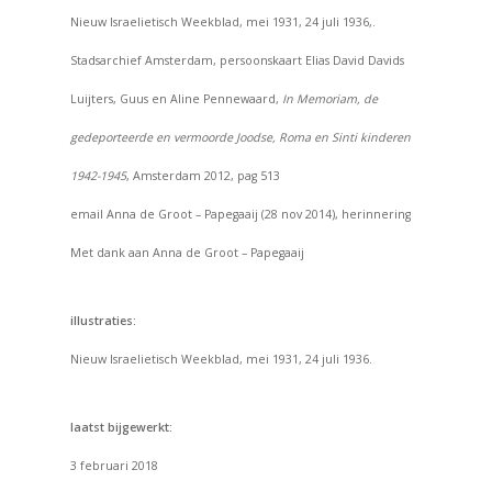
Nieuw Israelietisch Weekblad, mei 1931, 24 juli 1936,.
Stadsarchief Amsterdam, persoonskaart Elias David Davids
Luijters, Guus en Aline Pennewaard,
In Memoriam, de
gedeporteerde en vermoorde Joodse, Roma en Sinti kinderen
1942-1945
, Amsterdam 2012, pag 513
email Anna de Groot – Papegaaij (28 nov 2014), herinnering
Met dank aan Anna de Groot – Papegaaij
illustraties:
Nieuw Israelietisch Weekblad, mei 1931, 24 juli 1936.
laatst bijgewerkt:
3 februari 2018