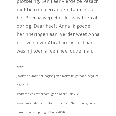
plotseling. Eén keer vierde ze Pesach
met hem en een andere familie op
het Boerhaaveplein. Het was toen al
oorlog. Daar heeft Anna ik goede
herinneringen aan. Verder weet Anna
niet veel over Abraham. Voor haar
was hij toen al een heel oude man.
bron:
joodsmonument.nl, pagina gezin Delaville (geraadpleegd 29
nov 2014)
stadsarchief Amsterdam, gezinskaart Delaville
www.maxvandam.info, stambomen van Nederlands Joodse
families (geraadpleegd 29 nov 2014)