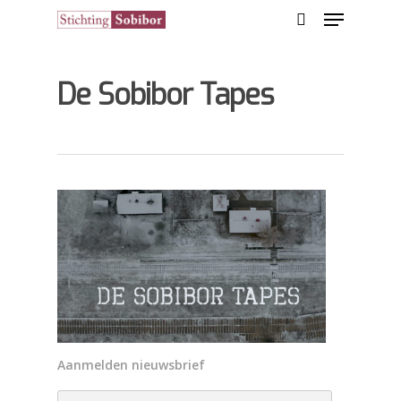
De Sobibor Tapes
Hit enter to search or ESC to close
Aanmelden nieuwsbrief