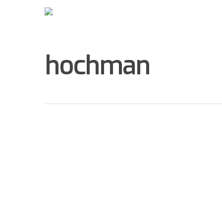
hochman
Hit enter to search or ESC to close