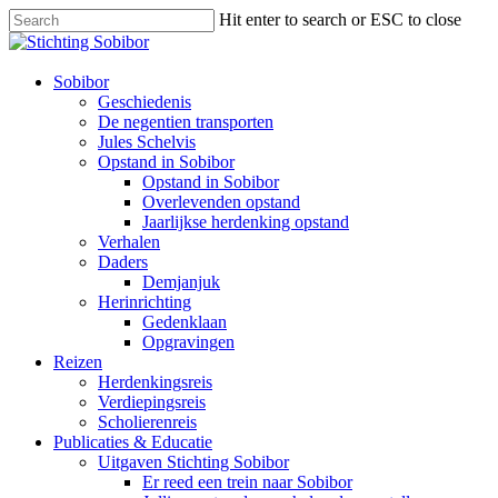
Hit enter to search or ESC to close
Sobibor
Geschiedenis
De negentien transporten
Jules Schelvis
Opstand in Sobibor
Opstand in Sobibor
Overlevenden opstand
Jaarlijkse herdenking opstand
Verhalen
Daders
Demjanjuk
Herinrichting
Gedenklaan
Opgravingen
Reizen
Herdenkingsreis
Verdiepingsreis
Scholierenreis
Publicaties & Educatie
Uitgaven Stichting Sobibor
Er reed een trein naar Sobibor