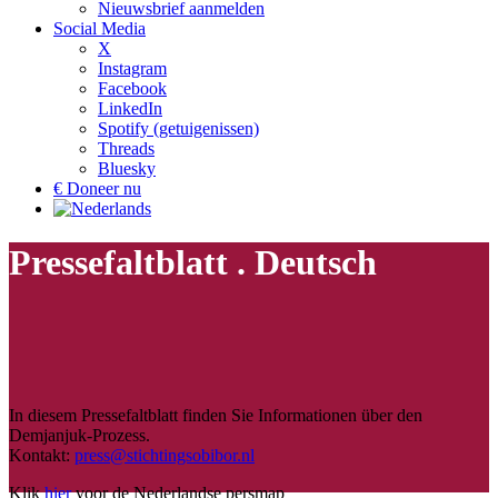
Nieuwsbrief aanmelden
Social Media
X
Instagram
Facebook
LinkedIn
Spotify (getuigenissen)
Threads
Bluesky
€ Doneer nu
Pressefaltblatt . Deutsch
In diesem Pressefaltblatt finden Sie Informationen über den
Demjanjuk-Prozess.
Kontakt:
press@stichtingsobibor.nl
Klik
hier
voor de Nederlandse persmap