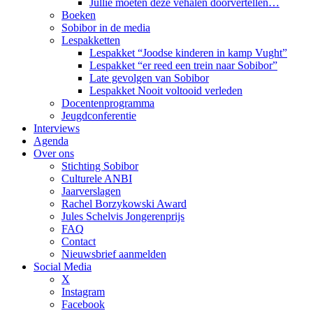
Jullie moeten deze vehalen doorvertellen…
Boeken
Sobibor in de media
Lespakketten
Lespakket “Joodse kinderen in kamp Vught”
Lespakket “er reed een trein naar Sobibor”
Late gevolgen van Sobibor
Lespakket Nooit voltooid verleden
Docentenprogramma
Jeugdconferentie
Interviews
Agenda
Over ons
Stichting Sobibor
Culturele ANBI
Jaarverslagen
Rachel Borzykowski Award
Jules Schelvis Jongerenprijs
FAQ
Contact
Nieuwsbrief aanmelden
Social Media
X
Instagram
Facebook