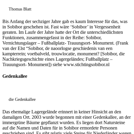
Thomas Blatt
Bis Anfang der sechziger Jahre gab es kaum Interesse für das, was
in Sobibor geschehen ist. Fast wäre ‘Sobibor’ in Vergessenheit
geraten. Im Laufe der Jahre hatte der Ort die unterschiedlichsten
Funktionen, zusammengefasst in der Reihe: Sobibor,
Vernichtungslager – Fußballplatz- Trauungsort- Monument. (Frank
van der Elst “Sobibor, de naoorlogse geschiedenis van een
kampterrein; voetbalveld, trouwlocatie, monument? [Sobibor, die
Nachkriegsgeschichte eines Lagergeländes; Fußballplatz –
Trauungsort- Monument]) siehe www.stichtingsobibor.nl
Gedenkallee
die Gedenkallee
Das ehemalige Lagergelände erinnert in keiner Hinsicht an den
damaligen Ort. 2003 wurde begonnen mit einer Gedenkallee, an der
immergrüne Bäume gepflanzt wurden. Es liegen dort Natursteine
auf die Namen und Daten für in Sobibor ermordete Personen
geschrieben sind. Es gibt relativ viele Steine für Niederländer wegen