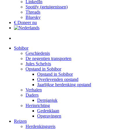
LinkedIn
Spotify (getuigenissen)
Threads
Bluesky
€ Doneer nu
Sobibor
Geschiedenis
De negentien transporten
Jules Schelvis
Opstand in Sobibor
Opstand in Sobibor
Overlevenden opstand
Jaarlijkse herdenking opstand
Verhalen
Daders
Demjanjuk
Herinrichting
Gedenklaan
Opgravingen
Reizen
Herdenkingsreis