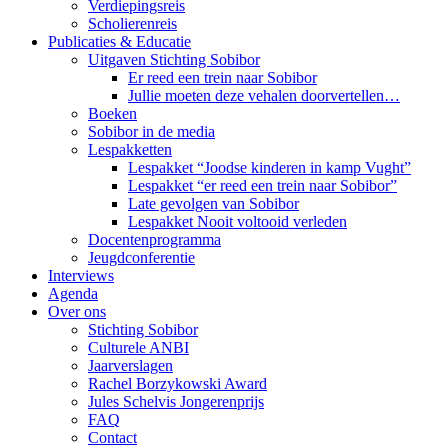
Verdiepingsreis
Scholierenreis
Publicaties & Educatie
Uitgaven Stichting Sobibor
Er reed een trein naar Sobibor
Jullie moeten deze vehalen doorvertellen…
Boeken
Sobibor in de media
Lespakketten
Lespakket “Joodse kinderen in kamp Vught”
Lespakket “er reed een trein naar Sobibor”
Late gevolgen van Sobibor
Lespakket Nooit voltooid verleden
Docentenprogramma
Jeugdconferentie
Interviews
Agenda
Over ons
Stichting Sobibor
Culturele ANBI
Jaarverslagen
Rachel Borzykowski Award
Jules Schelvis Jongerenprijs
FAQ
Contact