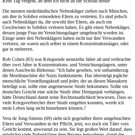
Kein Tag vergeht, an dem ich nicht an die Schoah denke
Die meisten niederländischen Nebenkläger ziehen nach München,
um ihre in Sobibor ermordeten Eltern zu vertreten. Es sind jedoch
auch Nebenkläger da, die sowohl ihre Eltern, als auch ein
Geschwister in Sobibor verloren haben. Es gibt einen Nebenkläger,
dessen junge Frau im Vernichtungslager umgebracht worden ist.
Einige unter den Nebenklägern haben nicht nur ihre Verwandten
verloren, sie waren auch selber in einem Konzentrationslager, oder
gar in mehreren.
Rob Cohen (83) war Kriegsende neunzehn Jahre alt und verbrachte
über zwei Jahre in Konzentrations- und Vernichtungslagern, unter
denen Auschwitz-Birkenau: “Ich habe gesehen, wie unbarmherzig
die Mordmaschine der Nazis funktionierte. Das übersteigt jegliche
menschliche Vorstellungskraft und jeder, der an diesen Massakern
beteiligt war, sollte eine angemessene Strafe bekommen. Sollte ein
deutsches Gericht eine solche Strafe über Demjanjuk verhängen,
hätte Deutschland damit seine Rechtsstaatlichkeit bewiesen. Dass so
viele Kriegsverbrecher ihrer Strafe entgehen konnten, werde ich
mein Leben lang nicht hinnehmen können.?
Vera de Jong-Simons (69) sieht sich gegenüber ihren umgebrachten
Eltern und Verwandten in der Pflicht, jetzt, wo noch ein Täter vors
Gericht kommt, anwesend zu sein. Sie legt großen Wert darauf, dass
möglichst viele Nebenkläger dem Prozess beiwohnen, damit der