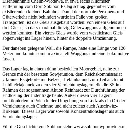
Eisenbahnlinie Chelm-Wlodawa, in etwa sechs Kilometer
Entfernung vom Dorf Sobibor. Es lag schräg gegenüber vom
existierenden kleinen Bahnhof. Damit der normale Personen- und
Güterverkehr nicht behindert wurde im Falle von großen
Transporten, ist das Gleis ausgebaut worden: von einem Gleis auf
drei Gleise, so dass maximal fünfzig Güterwaggons aufgenommen
werden konnten. Ein viertes Gleis wurde vom westlichsten Gleis
abgezweigt ins Lager hinein, hinter die doppelte Umzäunung.
Der daneben gelegene Wall, die Rampe, hatte eine Länge von 120
Meter und konnte somit maximal elf Waggons und eine Lokomotive
fassen.
Das Lager lag in einem dünn besiedelten Moorgebiet, nahe zur
Grenze mit der besetzten Sowjetunion, dem Reichskommissariat
Ukraine. Es gehörte mit Belzec, Treblinka und zum Teil auch mit
Lublin/Majdanek zu den vier Vernichtungslagern, die die SS im
Rahmen der sogenannten Aktion Reinhardt zur Durchführung der
Endlösung der Judenfrage baute. Außer diesen vier Lagern
funktionierten in Polen in der Umgebung von Lodz als ein Ort der
Vernichtung auch Chelmno und nicht zuletzt auch Auschwitz-
Birkenau. Dieses Lager war sowohl Konzentrationslager als auch
Vernichtungslager.
Für die Geschichte von Sobibor siehe www.sobibor.wpprovider.nl