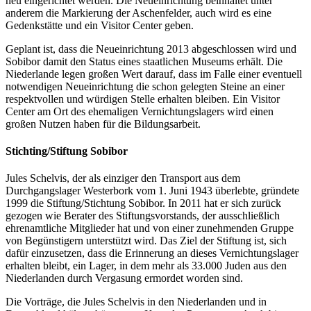
neu eingerichtet werden. Die Neueinrichtung beinhaltet unter
anderem die Markierung der Aschenfelder, auch wird es eine
Gedenkstätte und ein Visitor Center geben.
Geplant ist, dass die Neueinrichtung 2013 abgeschlossen wird und
Sobibor damit den Status eines staatlichen Museums erhält. Die
Niederlande legen großen Wert darauf, dass im Falle einer eventuell
notwendigen Neueinrichtung die schon gelegten Steine an einer
respektvollen und würdigen Stelle erhalten bleiben. Ein Visitor
Center am Ort des ehemaligen Vernichtungslagers wird einen
großen Nutzen haben für die Bildungsarbeit.
Stichting/Stiftung Sobibor
Jules Schelvis, der als einziger den Transport aus dem
Durchgangslager Westerbork vom 1. Juni 1943 überlebte, gründete
1999 die Stiftung/Stichtung Sobibor. In 2011 hat er sich zurück
gezogen wie Berater des Stiftungsvorstands, der ausschließlich
ehrenamtliche Mitglieder hat und von einer zunehmenden Gruppe
von Begünstigern unterstützt wird. Das Ziel der Stiftung ist, sich
dafür einzusetzen, dass die Erinnerung an dieses Vernichtungslager
erhalten bleibt, ein Lager, in dem mehr als 33.000 Juden aus den
Niederlanden durch Vergasung ermordet worden sind.
Die Vorträge, die Jules Schelvis in den Niederlanden und in