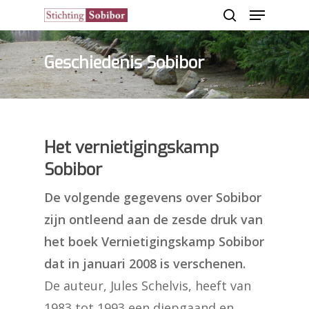
Geschiedenis Sobibor
Hit enter to search or ESC to close
Het vernietigingskamp
Sobibor
De volgende gegevens over Sobibor
zijn ontleend aan de zesde druk van
het boek Vernietigingskamp Sobibor
dat in januari 2008 is verschenen.
De auteur, Jules Schelvis, heeft van
1983 tot 1993 een diepgaand en