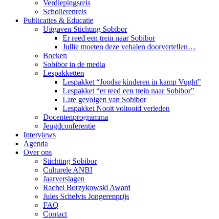
Verdiepingsreis
Scholierenreis
Publicaties & Educatie
Uitgaven Stichting Sobibor
Er reed een trein naar Sobibor
Jullie moeten deze vehalen doorvertellen…
Boeken
Sobibor in de media
Lespakketten
Lespakket “Joodse kinderen in kamp Vught”
Lespakket “er reed een trein naar Sobibor”
Late gevolgen van Sobibor
Lespakket Nooit voltooid verleden
Docentenprogramma
Jeugdconferentie
Interviews
Agenda
Over ons
Stichting Sobibor
Culturele ANBI
Jaarverslagen
Rachel Borzykowski Award
Jules Schelvis Jongerenprijs
FAQ
Contact