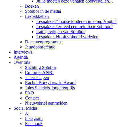
Jullie moeten deze vehalen doorvertellen…
Boeken
Sobibor in de media
Lespakketten
Lespakket “Joodse kinderen in kamp Vught”
Lespakket “er reed een trein naar Sobibor”
Late gevolgen van Sobibor
Lespakket Nooit voltooid verleden
Docentenprogramma
Jeugdconferentie
Interviews
Agenda
Over ons
Stichting Sobibor
Culturele ANBI
Jaarverslagen
Rachel Borzykowski Award
Jules Schelvis Jongerenprijs
FAQ
Contact
Nieuwsbrief aanmelden
Social Media
X
Instagram
Facebook