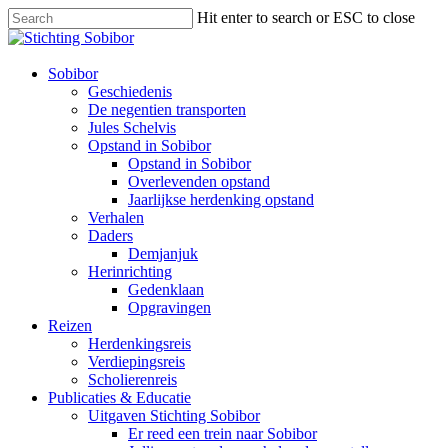
Hit enter to search or ESC to close
Sobibor
Geschiedenis
De negentien transporten
Jules Schelvis
Opstand in Sobibor
Opstand in Sobibor
Overlevenden opstand
Jaarlijkse herdenking opstand
Verhalen
Daders
Demjanjuk
Herinrichting
Gedenklaan
Opgravingen
Reizen
Herdenkingsreis
Verdiepingsreis
Scholierenreis
Publicaties & Educatie
Uitgaven Stichting Sobibor
Er reed een trein naar Sobibor