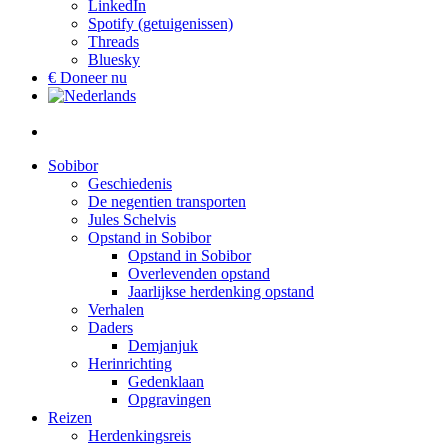
LinkedIn
Spotify (getuigenissen)
Threads
Bluesky
€ Doneer nu
Sobibor
Geschiedenis
De negentien transporten
Jules Schelvis
Opstand in Sobibor
Opstand in Sobibor
Overlevenden opstand
Jaarlijkse herdenking opstand
Verhalen
Daders
Demjanjuk
Herinrichting
Gedenklaan
Opgravingen
Reizen
Herdenkingsreis