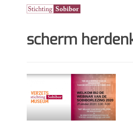
scherm herden
Hit enter to search or ESC to close