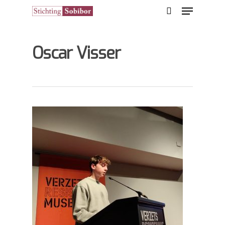
Oscar Visser
Hit enter to search or ESC to close