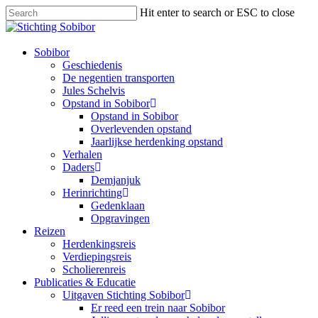
Hit enter to search or ESC to close
Sobibor
Geschiedenis
De negentien transporten
Jules Schelvis
Opstand in Sobibor
Opstand in Sobibor
Overlevenden opstand
Jaarlijkse herdenking opstand
Verhalen
Daders
Demjanjuk
Herinrichting
Gedenklaan
Opgravingen
Reizen
Herdenkingsreis
Verdiepingsreis
Scholierenreis
Publicaties & Educatie
Uitgaven Stichting Sobibor
Er reed een trein naar Sobibor