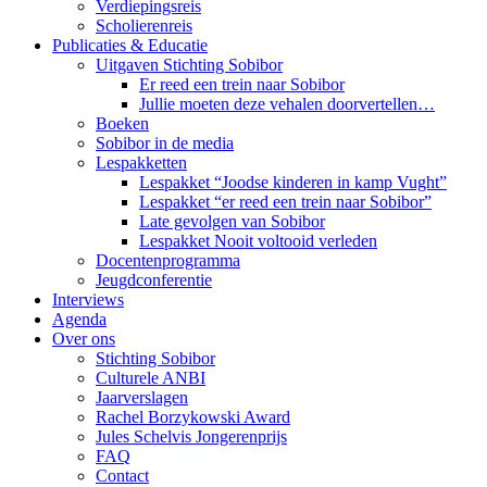
Verdiepingsreis
Scholierenreis
Publicaties & Educatie
Uitgaven Stichting Sobibor
Er reed een trein naar Sobibor
Jullie moeten deze vehalen doorvertellen…
Boeken
Sobibor in de media
Lespakketten
Lespakket “Joodse kinderen in kamp Vught”
Lespakket “er reed een trein naar Sobibor”
Late gevolgen van Sobibor
Lespakket Nooit voltooid verleden
Docentenprogramma
Jeugdconferentie
Interviews
Agenda
Over ons
Stichting Sobibor
Culturele ANBI
Jaarverslagen
Rachel Borzykowski Award
Jules Schelvis Jongerenprijs
FAQ
Contact