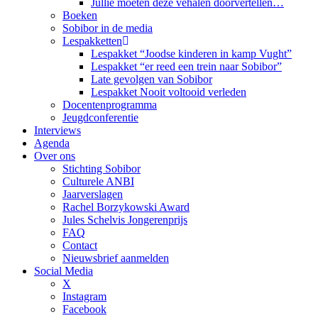
Jullie moeten deze vehalen doorvertellen…
Boeken
Sobibor in de media
Lespakketten
Lespakket “Joodse kinderen in kamp Vught”
Lespakket “er reed een trein naar Sobibor”
Late gevolgen van Sobibor
Lespakket Nooit voltooid verleden
Docentenprogramma
Jeugdconferentie
Interviews
Agenda
Over ons
Stichting Sobibor
Culturele ANBI
Jaarverslagen
Rachel Borzykowski Award
Jules Schelvis Jongerenprijs
FAQ
Contact
Nieuwsbrief aanmelden
Social Media
X
Instagram
Facebook