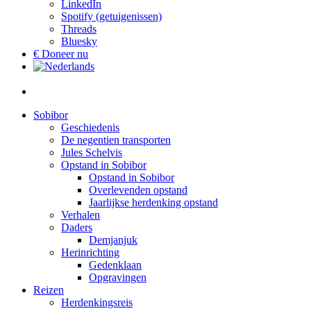
LinkedIn
Spotify (getuigenissen)
Threads
Bluesky
€ Doneer nu
Sobibor
Geschiedenis
De negentien transporten
Jules Schelvis
Opstand in Sobibor
Opstand in Sobibor
Overlevenden opstand
Jaarlijkse herdenking opstand
Verhalen
Daders
Demjanjuk
Herinrichting
Gedenklaan
Opgravingen
Reizen
Herdenkingsreis