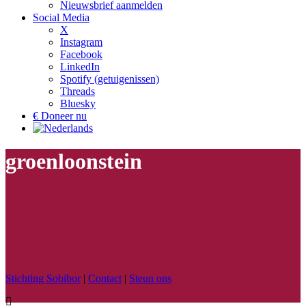
Nieuwsbrief aanmelden
Social Media
X
Instagram
Facebook
LinkedIn
Spotify (getuigenissen)
Threads
Bluesky
€ Doneer nu
groenloonstein
Stichting Sobibor
|
Contact
|
Steun ons