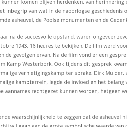
 kunnen komen blijven herdenken, van herinnering e
et inbegrip van wat in de naoorlogse geschiedenis o
amde asheuvel, de Poolse monumenten en de Gedenk
jaar na de succesvolle opstand, waren ongeveer ze
obre 1943, 16 heures te bekijken. De film werd voo
en de gevolgen ervan. Na de film vond er een gespre
rum Kamp Westerbork. Ook tijdens dit gesprek kwam
ormalige vernietigingskamp ter sprake. Dirk Mulder
rmalige kampterrein, legde de invloed en het belan
ee aannames rechtgezet kunnen worden, hetgeen wel
nde waarschijnlijkheid te zeggen dat de asheuvel nie
orbij wil gaan aan de grote symbolische waarde van d