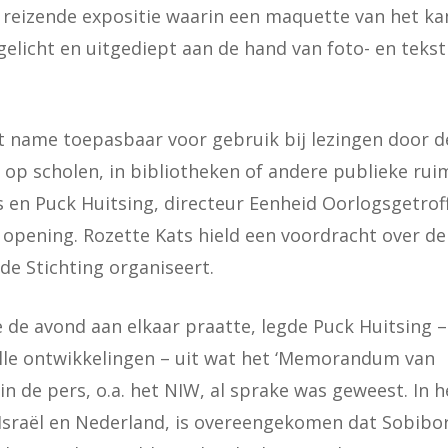
 reizende expositie waarin een maquette van het k
gelicht en uitgediept aan de hand van foto- en teks
t name toepasbaar voor gebruik bij lezingen door d
 op scholen, in bibliotheken of andere publieke rui
is en Puck Huitsing, directeur Eenheid Oorlogsgetro
opening. Rozette Kats hield een voordracht over de
 de Stichting organiseert.
 de avond aan elkaar praatte, legde Puck Huitsing –
lle ontwikkelingen – uit wat het ‘Memorandum van
 in de pers, o.a. het NIW, al sprake was geweest. In
 Israël en Nederland, is overeengekomen dat Sobibor 