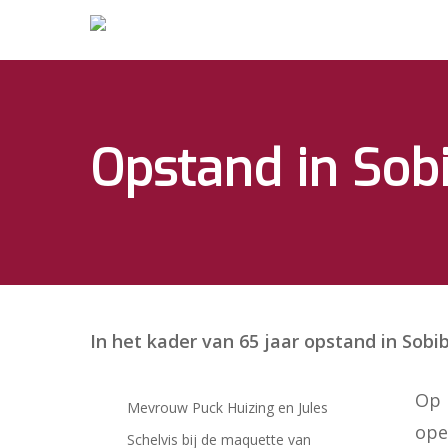
Opstand in Sob
Hit enter to search or ESC to close
In het kader van 65 jaar opstand in So
Op 
Mevrouw Puck Huizing en Jules
ope
Schelvis bij de maquette van