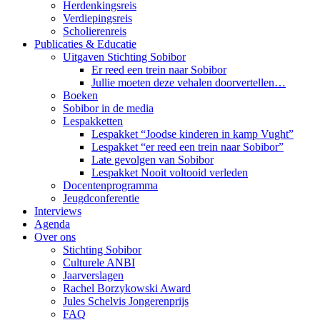
Herdenkingsreis
Verdiepingsreis
Scholierenreis
Publicaties & Educatie
Uitgaven Stichting Sobibor
Er reed een trein naar Sobibor
Jullie moeten deze vehalen doorvertellen…
Boeken
Sobibor in de media
Lespakketten
Lespakket “Joodse kinderen in kamp Vught”
Lespakket “er reed een trein naar Sobibor”
Late gevolgen van Sobibor
Lespakket Nooit voltooid verleden
Docentenprogramma
Jeugdconferentie
Interviews
Agenda
Over ons
Stichting Sobibor
Culturele ANBI
Jaarverslagen
Rachel Borzykowski Award
Jules Schelvis Jongerenprijs
FAQ