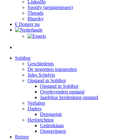
LinkedIn
Spotify (getuigenissen)
Threads
Bluesky
€ Doneer nu
Sobibor
Geschiedenis
De negentien transporten
Jules Schelvis
Opstand in Sobibor
Opstand in Sobibor
Overlevenden opstand
Jaarlijkse herdenking opstand
Verhalen
Daders
Demjanjuk
Herinrichting
Gedenklaan
Opgravingen
Reizen