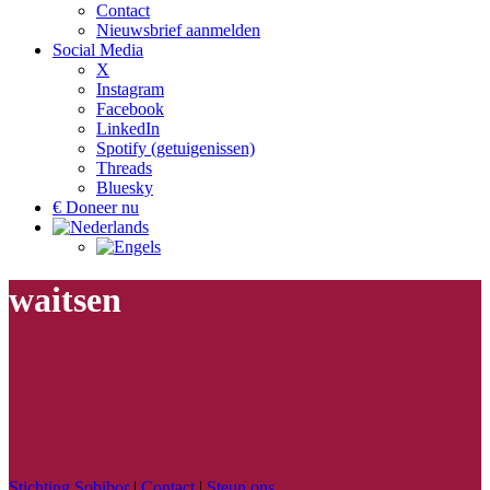
Contact
Nieuwsbrief aanmelden
Social Media
X
Instagram
Facebook
LinkedIn
Spotify (getuigenissen)
Threads
Bluesky
€ Doneer nu
waitsen
Stichting Sobibor
|
Contact
|
Steun ons