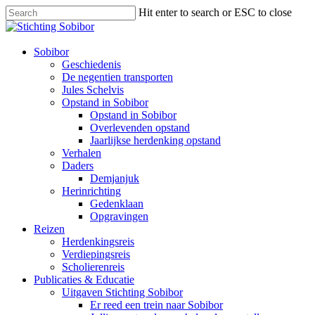
Hit enter to search or ESC to close
Sobibor
Geschiedenis
De negentien transporten
Jules Schelvis
Opstand in Sobibor
Opstand in Sobibor
Overlevenden opstand
Jaarlijkse herdenking opstand
Verhalen
Daders
Demjanjuk
Herinrichting
Gedenklaan
Opgravingen
Reizen
Herdenkingsreis
Verdiepingsreis
Scholierenreis
Publicaties & Educatie
Uitgaven Stichting Sobibor
Er reed een trein naar Sobibor