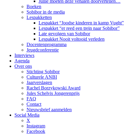
Jullie moeten deze vehalen doorvertellen…
Boeken
Sobibor in de media
Lespakketten
Lespakket “Joodse kinderen in kamp Vught”
Lespakket “er reed een trein naar Sobibor”
Late gevolgen van Sobibor
Lespakket Nooit voltooid verleden
Docentenprogramma
Jeugdconferentie
Interviews
Agenda
Over ons
Stichting Sobibor
Culturele ANBI
Jaarverslagen
Rachel Borzykowski Award
Jules Schelvis Jongerenprijs
FAQ
Contact
Nieuwsbrief aanmelden
Social Media
X
Instagram
Facebook