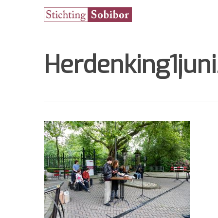
Herdenking1juni
Hit enter to search or ESC to close