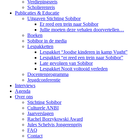
Verdiepingsreis
Scholierenreis
Publicaties & Educatie
Uitgaven Stichting Sobibor
Er reed een trein naar Sobibor
Jullie moeten deze vehalen doorvertellen…
Boeken
Sobibor in de media
Lespakketten
Lespakket “Joodse kinderen in kamp Vught”
Lespakket “er reed een trein naar Sobibor”
Late gevolgen van Sobibor
Lespakket Nooit voltooid verleden
Docentenprogramma
Jeugdconferentie
Interviews
Agenda
Over ons
Stichting Sobibor
Culturele ANBI
Jaarverslagen
Rachel Borzykowski Award
Jules Schelvis Jongerenprijs
FAQ
Contact