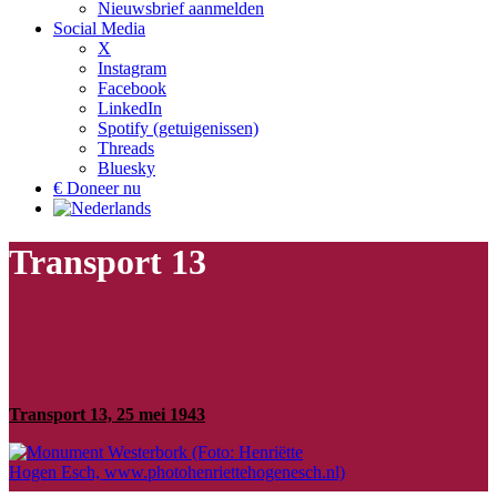
Nieuwsbrief aanmelden
Social Media
X
Instagram
Facebook
LinkedIn
Spotify (getuigenissen)
Threads
Bluesky
€ Doneer nu
Transport 13
Transport 13, 25 mei 1943