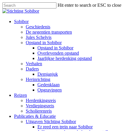
Hit enter to search or ESC to close
Sobibor
Geschiedenis
De negentien transporten
Jules Schelvis
Opstand in Sobibor
Opstand in Sobibor
Overlevenden opstand
Jaarlijkse herdenking opstand
Verhalen
Daders
Demjanjuk
Herinrichting
Gedenklaan
Opgravingen
Reizen
Herdenkingsreis
Verdiepingsreis
Scholierenreis
Publicaties & Educatie
Uitgaven Stichting Sobibor
Er reed een trein naar Sobibor