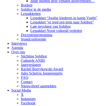
Jullie moeten deze vehalen doorvertellen…
Boeken
Sobibor in de media
Lespakketten
Lespakket “Joodse kinderen in kamp Vught”
Lespakket “er reed een trein naar Sobibor”
Late gevolgen van Sobibor
Lespakket Nooit voltooid verleden
Docentenprogramma
Jeugdconferentie
Interviews
Agenda
Over ons
Stichting Sobibor
Culturele ANBI
Jaarverslagen
Rachel Borzykowski Award
Jules Schelvis Jongerenprijs
FAQ
Contact
Nieuwsbrief aanmelden
Social Media
X
Instagram
Facebook