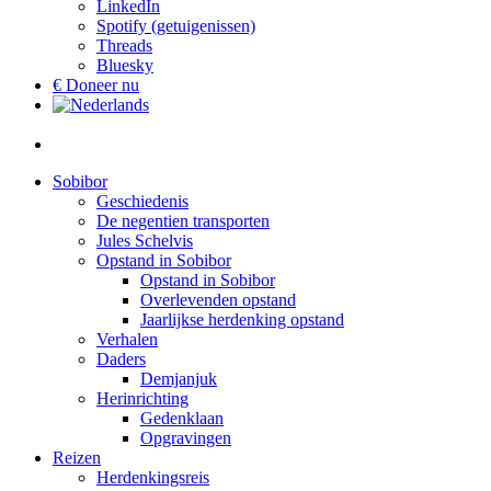
LinkedIn
Spotify (getuigenissen)
Threads
Bluesky
€ Doneer nu
Sobibor
Geschiedenis
De negentien transporten
Jules Schelvis
Opstand in Sobibor
Opstand in Sobibor
Overlevenden opstand
Jaarlijkse herdenking opstand
Verhalen
Daders
Demjanjuk
Herinrichting
Gedenklaan
Opgravingen
Reizen
Herdenkingsreis