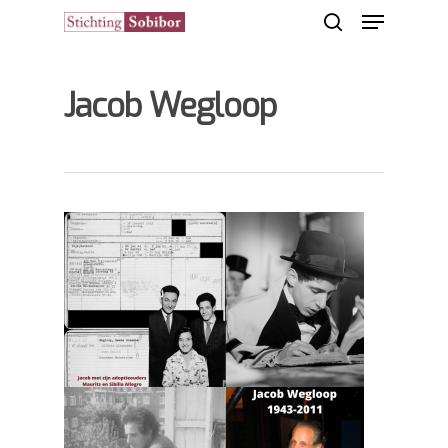
Jacob Wegloop
Hit enter to search or ESC to close